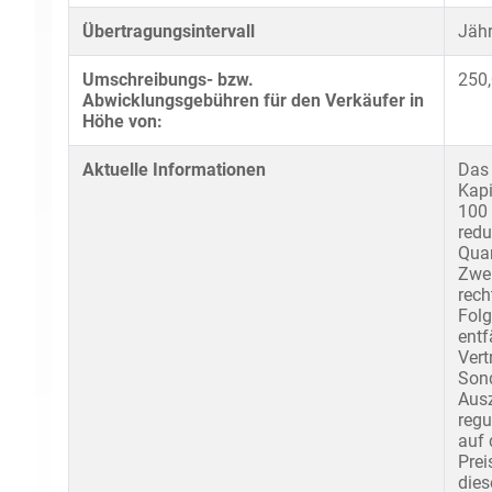
Übertragungsintervall
Jähr
Umschreibungs- bzw.
250,
Abwicklungsgebühren für den Verkäufer in
Höhe von:
Aktuelle Informationen
Das 
Kapi
100 
redu
Quar
Zwei
rech
Folg
entf
Vert
Sond
Ausz
regu
auf 
Prei
dies