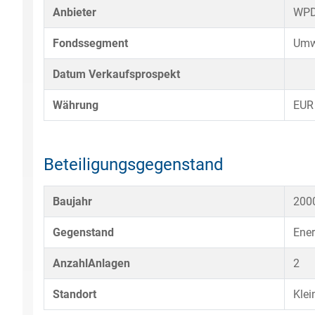
Anbieter
WP
Fondssegment
Umw
Datum Verkaufsprospekt
Währung
EUR
Beteiligungsgegenstand
Baujahr
200
Gegenstand
Ener
AnzahlAnlagen
2
Standort
Klei