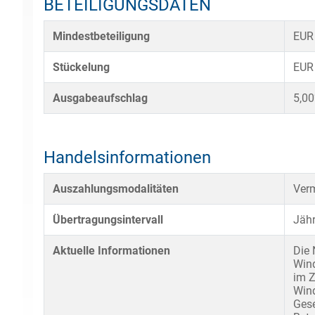
BETEILIGUNGSDATEN
Mindestbeteiligung
EUR
Stückelung
EUR
Ausgabeaufschlag
5,0
Handelsinformationen
Auszahlungsmodalitäten
Verm
Übertragungsintervall
Jähr
Aktuelle Informationen
Die 
Wind
im Z
Wind
Gese