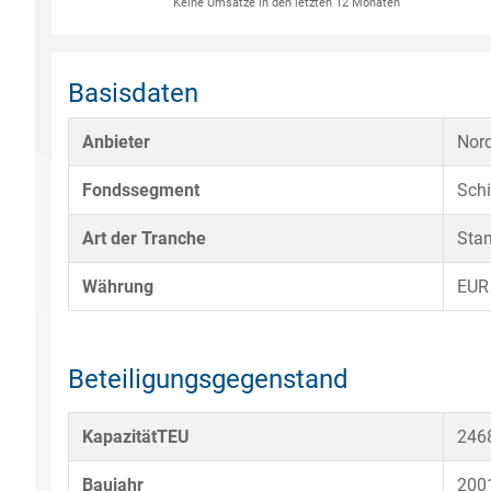
Keine Umsätze in den letzten 12 Monaten
Basisdaten
Anbieter
Nor
Fondssegment
Schi
Art der Tranche
Sta
Währung
EUR
Beteiligungsgegenstand
KapazitätTEU
246
Baujahr
200