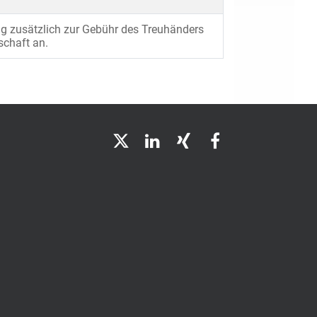
rag zusätzlich zur Gebühr des Treuhänders
lschaft an.