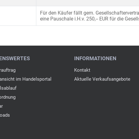
Für den Käufer fällt gem. Gesellschaftervert
eine Pauschale i.H.v. 250,-- EUR für die Gesel